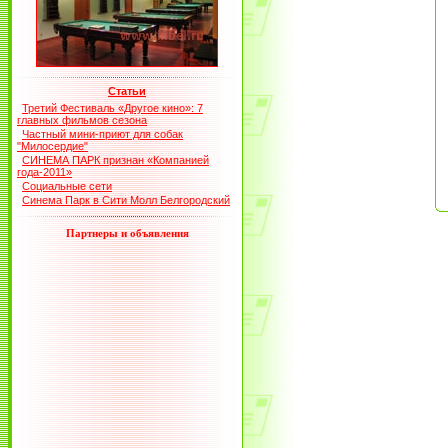
Статьи
Третий Фестиваль «Другое кино»: 7
главных фильмов сезона
Частный мини-приют для собак
"Милосердие"
СИНЕМА ПАРК признан «Компанией
года-2011»
Социальные сети
Синема Парк в Сити Молл Белгородский
Партнеры и объявления