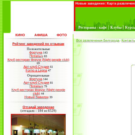
Новые заведения
|
Карта развлечен
|
|
Рестораны - кафе
Клубы
Курс
КИНО
АФИША
ФОТО
Все развлечения Белгорода
Контакт
/
Рейтинг заведений по отзывам
Положительные
Фортуна
143
Потапыч
83
Клуб ресторан Форум (Night people club)
69
Арт-клуб Студия
61
Forno a Legna
47
Отрицательные
Фортуна
144
Арт-клуб Студия
81
Потапыч
79
Клуб ресторан Форум (Night people
club)
44
Новый Вавилон
39
Отгадай заведение
(отгадало - 184 из 6529)