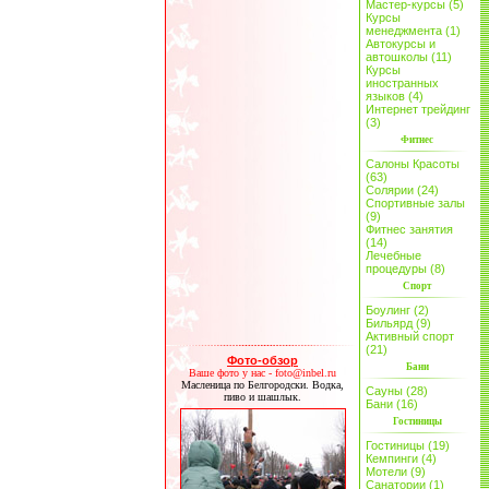
Мастер-курсы (5)
Курсы
менеджмента (1)
Автокурсы и
автошколы (11)
Курсы
иностранных
языков (4)
Интернет трейдинг
(3)
Фитнес
Салоны Красоты
(63)
Солярии (24)
Спортивные залы
(9)
Фитнес занятия
(14)
Лечебные
процедуры (8)
Спорт
Боулинг (2)
Бильярд (9)
Активный спорт
(21)
Фото-обзор
Бани
Ваше фото у нас - foto@inbel.ru
Масленица по Белгородски. Водка,
Сауны (28)
пиво и шашлык.
Бани (16)
Гостиницы
Гостиницы (19)
Кемпинги (4)
Мотели (9)
Санатории (1)