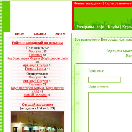
Новые заведения
|
Карта развлечен
|
|
Рестораны - кафе
Клубы
Курс
КИНО
АФИША
ФОТО
Все развлечения Белгорода
Контакт
/
Рейтинг заведений по отзывам
Положительные
Здесь вы може
Фортуна
143
Потапыч
83
Бе
Клуб ресторан Форум (Night people club)
69
Арт-клуб Студия
61
Forno a Legna
47
Ваше имя:
Отрицательные
Фортуна
144
Арт-клуб Студия
81
Потапыч
79
Ваше мнение:
Клуб ресторан Форум (Night people
club)
44
Новый Вавилон
39
Отгадай заведение
(отгадало - 184 из 6529)