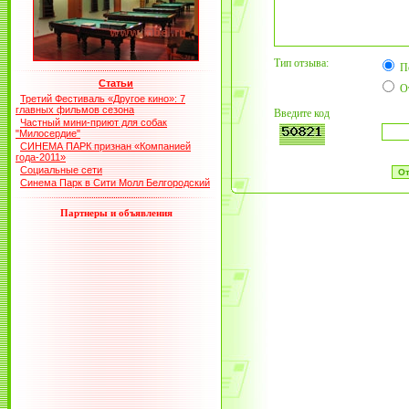
Тип отзыва:
П
Статьи
О
Третий Фестиваль «Другое кино»: 7
главных фильмов сезона
Введите код
Частный мини-приют для собак
"Милосердие"
СИНЕМА ПАРК признан «Компанией
года-2011»
Социальные сети
Синема Парк в Сити Молл Белгородский
Партнеры и объявления