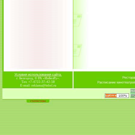
Условия использования сайта.
Рестора
г. Белгород, © РА «ИнБелРу».
Тел. +7-4722-37-42-58
Расписание кинотеатро
E-mail: reklama@inbel.ru
статистика