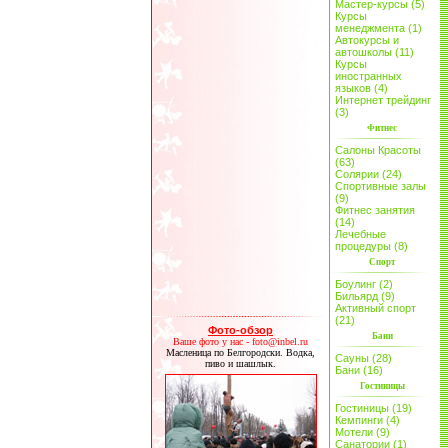
Мастер-курсы (5)
Курсы
менеджмента (1)
Автокурсы и
автошколы (11)
Курсы
иностранных
языков (4)
Интернет трейдинг
(3)
Фитнес
Салоны Красоты
(63)
Солярии (24)
Спортивные залы
(9)
Фитнес занятия
(14)
Лечебные
процедуры (8)
Спорт
Боулинг (2)
Бильярд (9)
Активный спорт
(21)
Фото-обзор
Бани
Ваше фото у нас - foto@inbel.ru
Масленица по Белгородски. Водка,
Сауны (28)
пиво и шашлык.
Бани (16)
Гостиницы
Гостиницы (19)
Кемпинги (4)
Мотели (9)
Санатории (1)