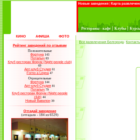
Новые заведения
|
Карта развлечен
|
|
Рестораны - кафе
Клубы
Курс
КИНО
АФИША
ФОТО
Все развлечения Белгорода
Контакт
/
Рейтинг заведений по отзывам
Положительные
Фортуна
143
Потапыч
83
Клуб ресторан Форум (Night people club)
69
Арт-клуб Студия
61
Forno a Legna
47
Отрицательные
Фортуна
144
Арт-клуб Студия
81
Потапыч
79
Клуб ресторан Форум (Night people
club)
44
Новый Вавилон
39
Отгадай заведение
(отгадало - 184 из 6529)