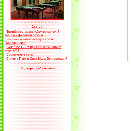
Статьи
Третий Фестиваль «Другое кино»: 7
главных фильмов сезона
Частный мини-приют для собак
"Милосердие"
СИНЕМА ПАРК признан «Компанией
года-2011»
Социальные сети
Синема Парк в Сити Молл Белгородский
Партнеры и объявления