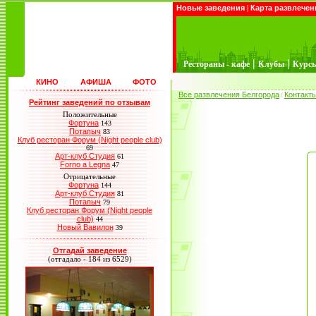
Новые заведения
|
Карта развлечен
|
|
Рестораны - кафе
Клубы
Курс
КИНО
АФИША
ФОТО
Все развлечения Белгорода
Контакт
/
Рейтинг заведений по отзывам
Положительные
Фортуна
143
Потапыч
83
Клуб ресторан Форум (Night people club)
69
Арт-клуб Студия
61
Forno a Legna
47
Отрицательные
Фортуна
144
Арт-клуб Студия
81
Потапыч
79
Клуб ресторан Форум (Night people
club)
44
Новый Вавилон
39
Отгадай заведение
(отгадало - 184 из 6529)