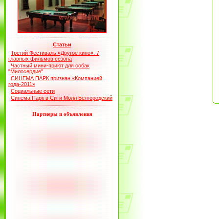
Статьи
Третий Фестиваль «Другое кино»: 7
главных фильмов сезона
Частный мини-приют для собак
"Милосердие"
СИНЕМА ПАРК признан «Компанией
года-2011»
Социальные сети
Синема Парк в Сити Молл Белгородский
Партнеры и объявления