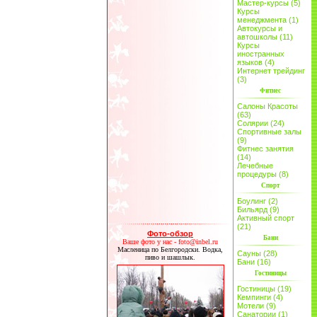
Мастер-курсы (5)
Курсы
менеджмента (1)
Автокурсы и
автошколы (11)
Курсы
иностранных
языков (4)
Интернет трейдинг
(3)
Фитнес
Салоны Красоты
(63)
Солярии (24)
Спортивные залы
(9)
Фитнес занятия
(14)
Лечебные
процедуры (8)
Спорт
Боулинг (2)
Бильярд (9)
Активный спорт
(21)
Фото-обзор
Бани
Ваше фото у нас - foto@inbel.ru
Масленица по Белгородски. Водка,
Сауны (28)
пиво и шашлык.
Бани (16)
Гостиницы
Гостиницы (19)
Кемпинги (4)
Мотели (9)
Санатории (1)