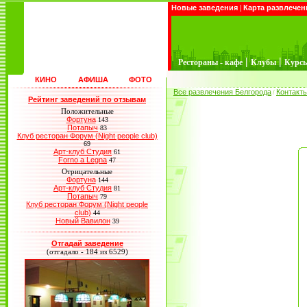
Новые заведения
|
Карта развлечен
|
|
Рестораны - кафе
Клубы
Курс
КИНО
АФИША
ФОТО
Все развлечения Белгорода
Контакт
/
Рейтинг заведений по отзывам
Положительные
Фортуна
143
Потапыч
83
Клуб ресторан Форум (Night people club)
69
Арт-клуб Студия
61
Forno a Legna
47
Отрицательные
Фортуна
144
Арт-клуб Студия
81
Потапыч
79
Клуб ресторан Форум (Night people
club)
44
Новый Вавилон
39
Отгадай заведение
(отгадало - 184 из 6529)