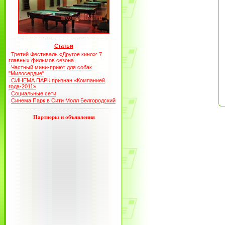
Статьи
Третий Фестиваль «Другое кино»: 7
главных фильмов сезона
Частный мини-приют для собак
"Милосердие"
СИНЕМА ПАРК признан «Компанией
года-2011»
Социальные сети
Синема Парк в Сити Молл Белгородский
Партнеры и объявления