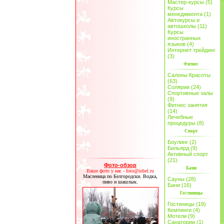
Мастер-курсы (5)
Курсы
менеджмента (1)
Автокурсы и
автошколы (11)
Курсы
иностранных
языков (4)
Интернет трейдинг
(3)
Фитнес
Салоны Красоты
(63)
Солярии (24)
Спортивные залы
(9)
Фитнес занятия
(14)
Лечебные
процедуры (8)
Спорт
Боулинг (2)
Бильярд (9)
Активный спорт
(21)
Фото-обзор
Бани
Ваше фото у нас - foto@inbel.ru
Масленица по Белгородски. Водка,
Сауны (28)
пиво и шашлык.
Бани (16)
Гостиницы
Гостиницы (19)
Кемпинги (4)
Мотели (9)
Санатории (1)