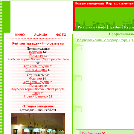
Новые заведения
|
Карта развлечен
|
|
Рестораны - кафе
Клубы
Курс
Профессиональ
КИНО
АФИША
ФОТО
Все развлечения Белгорода
Курсы
/
/
Рейтинг заведений по отзывам
Положительные
Фортуна
143
Потапыч
83
Клуб ресторан Форум (Night people club)
69
Арт-клуб Студия
61
Forno a Legna
47
Отрицательные
Фортуна
144
Арт-клуб Студия
81
Потапыч
79
Клуб ресторан Форум (Night people
club)
44
Новый Вавилон
39
Отгадай заведение
(отгадало - 184 из 6529)