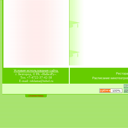
Условия использования сайта.
Рестора
г. Белгород, © РА «ИнБелРу».
Тел. +7-4722-37-42-58
Расписание кинотеатро
E-mail: reklama@inbel.ru
статистика