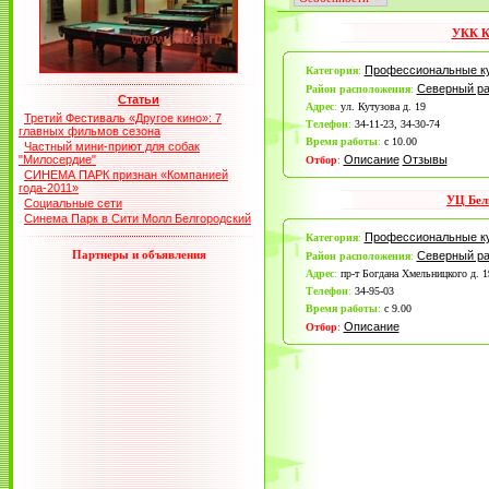
УКК К
Профессиональные к
Категория
:
Северный р
Район расположения
:
Статьи
Адрес
:
ул. Кутузова д. 19
Третий Фестиваль «Другое кино»: 7
Телефон
:
34-11-23, 34-30-74
главных фильмов сезона
Время работы
:
с 10.00
Частный мини-приют для собак
"Милосердие"
Описание
Отзывы
Отбор
:
СИНЕМА ПАРК признан «Компанией
года-2011»
УЦ Бел
Социальные сети
Синема Парк в Сити Молл Белгородский
Профессиональные к
Категория
:
Партнеры и объявления
Северный р
Район расположения
:
Адрес
:
пр-т Богдана Хмельницкого д. 1
Телефон
:
34-95-03
Время работы
:
с 9.00
Описание
Отбор
: