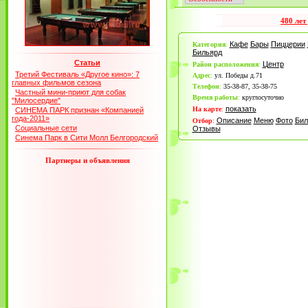
480 лет
Кафе
Бары
Пиццерии
Категория
:
Бильярд
Статьи
Центр
Район расположения
:
Третий Фестиваль «Другое кино»: 7
Адрес
:
ул. Победы д.71
главных фильмов сезона
Телефон
:
35-38-87, 35-38-75
Частный мини-приют для собак
Время работы
:
круглосуточно
"Милосердие"
показать
На карте
:
СИНЕМА ПАРК признан «Компанией
года-2011»
Описание
Меню
Фото
Бил
Отбор
:
Социальные сети
Отзывы
Синема Парк в Сити Молл Белгородский
Партнеры и объявления