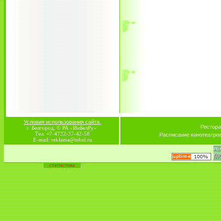
Условия использования сайта.
Рестора
г. Белгород, © РА «ИнБелРу».
Тел. +7-4722-37-42-58
Расписание кинотеатро
E-mail: reklama@inbel.ru
статистика