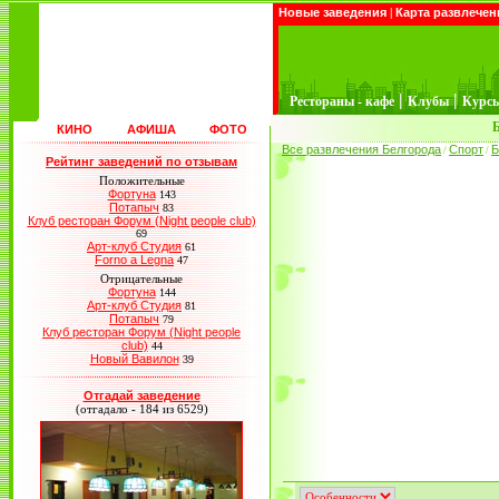
Новые заведения
|
Карта развлечен
|
|
Рестораны - кафе
Клубы
Курс
Б
КИНО
АФИША
ФОТО
Все развлечения Белгорода
Спорт
Б
/
/
Рейтинг заведений по отзывам
Положительные
Фортуна
143
Потапыч
83
Клуб ресторан Форум (Night people club)
69
Арт-клуб Студия
61
Forno a Legna
47
Отрицательные
Фортуна
144
Арт-клуб Студия
81
Потапыч
79
Клуб ресторан Форум (Night people
club)
44
Новый Вавилон
39
Отгадай заведение
(отгадало - 184 из 6529)