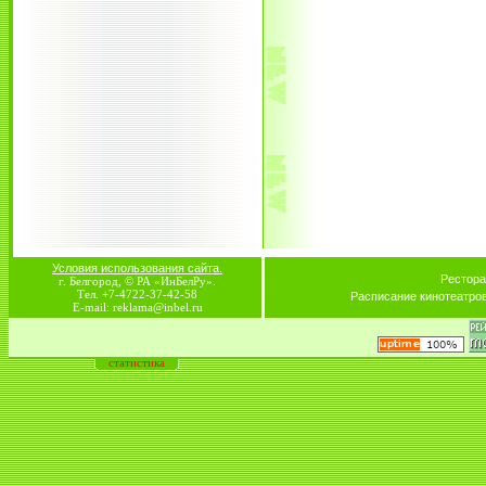
Условия использования сайта.
Рестора
г. Белгород, © РА «ИнБелРу».
Тел. +7-4722-37-42-58
Расписание кинотеатро
E-mail: reklama@inbel.ru
статистика