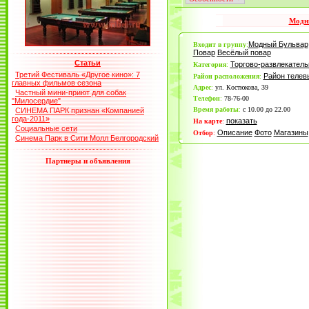
Модн
Модный Бульвар
Входит в группу
:
Повар
Весёлый повар
Статьи
Торгово-развлекател
Категория
:
Третий Фестиваль «Другое кино»: 7
Район теле
Район расположения
:
главных фильмов сезона
Адрес
:
ул. Костюкова, 39
Частный мини-приют для собак
Телефон
:
78-76-00
"Милосердие"
Время работы
:
с 10.00 до 22.00
СИНЕМА ПАРК признан «Компанией
года-2011»
показать
На карте
:
Социальные сети
Описание
Фото
Магазины
Отбор
:
Синема Парк в Сити Молл Белгородский
Партнеры и объявления