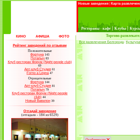
Новые заведения
|
Карта развлечен
|
|
Рестораны - кафе
Клубы
Курс
Торгово-развлекат
КИНО
АФИША
ФОТО
Все развлечения Белгорода
Культур
/
Рейтинг заведений по отзывам
Положительные
Фортуна
143
Потапыч
83
Клуб ресторан Форум (Night people club)
69
Арт-клуб Студия
61
Forno a Legna
47
Отрицательные
Фортуна
144
Арт-клуб Студия
81
Потапыч
79
Клуб ресторан Форум (Night people
club)
44
Новый Вавилон
39
Отгадай заведение
(отгадало - 184 из 6529)