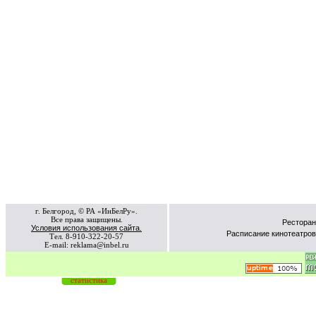
г. Белгород, © РА «ИнБелРу».
Все права защищены.
Ресторан
Условия использования сайта.
Расписание кинотеатров
Тел. 8-910-322-20-57
E-mail: reklama@inbel.ru
статистика