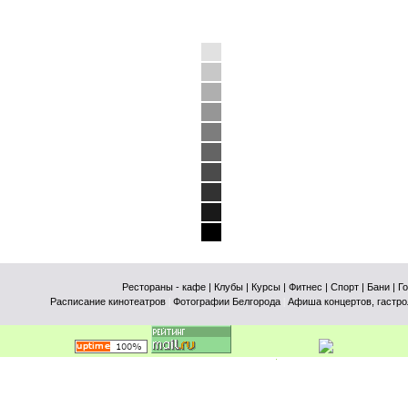
Рестораны - кафе
| Клубы
| Курсы
| Фитнес
| Спорт
| Бани
| Г
Расписание кинотеатров
|
Фотографии Белгорода
|
Афиша концертов, гастро