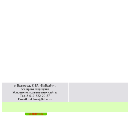
г. Белгород, © РА «ИнБелРу».
Все права защищены.
Условия использования сайта.
Тел. 8-910-322-20-57
E-mail: reklama@inbel.ru
статистика