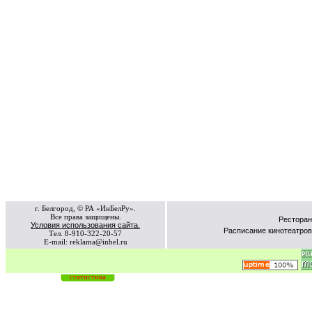
г. Белгород, © РА «ИнБелРу».
Все права защищены.
Ресторан
Условия использования сайта.
Расписание кинотеатров
Тел. 8-910-322-20-57
E-mail: reklama@inbel.ru
статистика