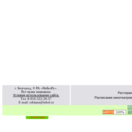
г. Белгород, © РА «ИнБелРу».
Все права защищены.
Ресторан
Условия использования сайта.
Расписание кинотеатров
Тел. 8-910-322-20-57
E-mail: reklama@inbel.ru
статистика