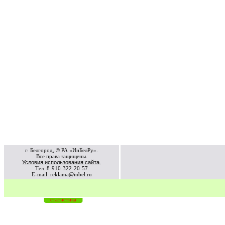
г. Белгород, © РА «ИнБелРу».
Все права защищены.
Условия использования сайта.
Тел. 8-910-322-20-57
E-mail: reklama@inbel.ru
статистика