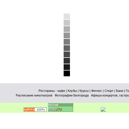
Рестораны - кафе
| Клубы
| Курсы
| Фитнес
| Спорт
| Бани
| Г
Расписание кинотеатров
|
Фотографии Белгорода
|
Афиша концертов, гастро