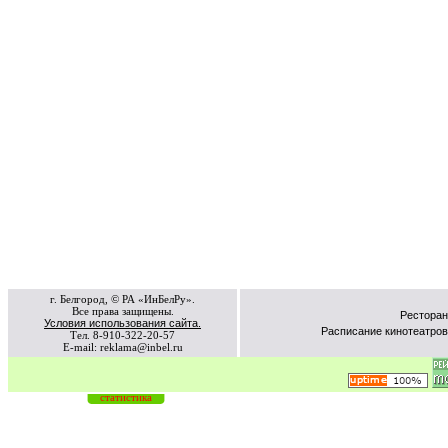
г. Белгород, © РА «ИнБелРу».
Все права защищены.
Ресторан
Условия использования сайта.
Расписание кинотеатров
Тел. 8-910-322-20-57
E-mail: reklama@inbel.ru
статистика