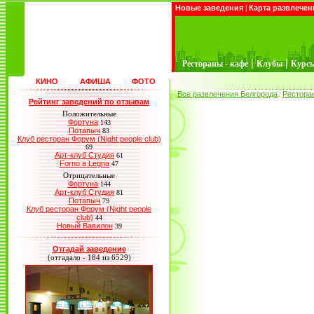
Новые заведения
|
Карта развлечен
|
|
Рестораны - кафе
Клубы
Курс
КИНО
АФИША
ФОТО
Все развлечения Белгорода
Рестора
/
Рейтинг заведений по отзывам
Положительные
Фортуна
143
Потапыч
83
Клуб ресторан Форум (Night people club)
69
Арт-клуб Студия
61
Forno a Legna
47
Отрицательные
Фортуна
144
Арт-клуб Студия
81
Потапыч
79
Клуб ресторан Форум (Night people
club)
44
Новый Вавилон
39
Отгадай заведение
(отгадало - 184 из 6529)