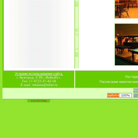
Условия использования сайта.
Рестора
г. Белгород, © РА «ИнБелРу».
Тел. +7-4722-37-42-58
Расписание кинотеатро
E-mail: reklama@inbel.ru
статистика