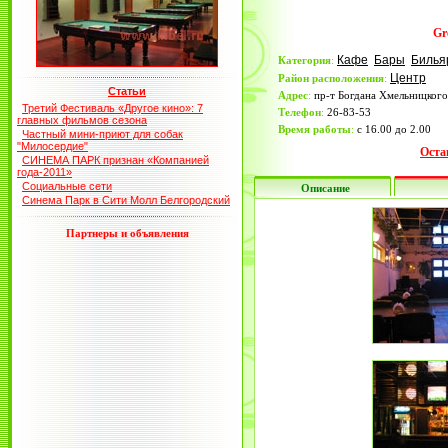
Gr
Кафе
Бары
Билья
Категория
:
Центр
Район расположения
:
Статьи
Адрес
:
пр-т Богдана Хмельницкого
Третий Фестиваль «Другое кино»: 7
Телефон
:
26-83-53
главных фильмов сезона
Время работы
:
с 16.00 до 2.00
Частный мини-приют для собак
"Милосердие"
Оста
СИНЕМА ПАРК признан «Компанией
года-2011»
Социальные сети
Описание
Синема Парк в Сити Молл Белгородский
Партнеры и объявления