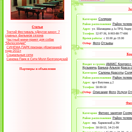
За
Солярии
Категория
:
Район теле
Район расположения
:
Статьи
Адрес
:
ул. Шаландина д.1а ТРЦ Лидер 
Третий Фестиваль «Другое кино»: 7
Телефон
:
52-97-36, 8-903-88-77-666
главных фильмов сезона
Время работы
:
с 10.00 до 19.00
Частный мини-приют для собак
"Милосердие"
Фото
Отзывы
Отбор
:
СИНЕМА ПАРК признан «Компанией
года-2011»
Кра
Социальные сети
Синема Парк в Сити Молл Белгородский
АМАКС Конгресс 
Входит в группу
:
Кузьмичь
Банька
Алькор
Краса 
Партнеры и объявления
Салоны Красоты
Соля
Категория
:
Район теле
Район расположения
:
Адрес
:
пр-т Ватутина д.2
Телефон
:
50-90-50
Описание
Фото
Услуги
От
Отбор
:
Фит
Фитнес занятия
Соляр
Категория
:
Район теле
Район расположения
:
Адрес
:
пер. Харковский д.36г
Телефон
:
50-50-53, 54-21-00