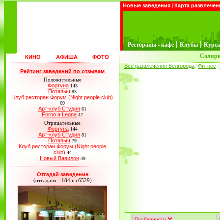
Новые заведения
|
Карта развлечен
|
|
Рестораны - кафе
Клубы
Курс
Соляри
КИНО
АФИША
ФОТО
Все развлечения Белгорода
Фитнес
/
/
Рейтинг заведений по отзывам
Положительные
Фортуна
143
Потапыч
83
Клуб ресторан Форум (Night people club)
69
Арт-клуб Студия
61
Forno a Legna
47
Отрицательные
Фортуна
144
Арт-клуб Студия
81
Потапыч
79
Клуб ресторан Форум (Night people
club)
44
Новый Вавилон
39
Отгадай заведение
(отгадало - 184 из 6529)