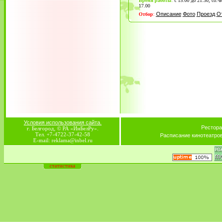
Время работы
:
с 15.00 до 21.30, сб.-в
17.00
Описание
Фото
Проезд
О
Отбор
:
Условия использования сайта.
Рестора
г. Белгород, © РА «ИнБелРу».
Тел. +7-4722-37-42-58
Расписание кинотеатро
E-mail: reklama@inbel.ru
статистика