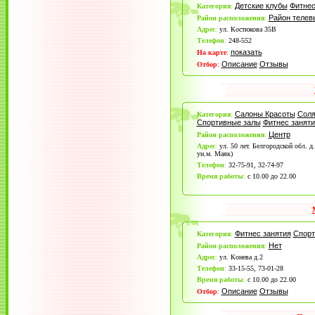
Детские клубы
Фитнес
Категория
:
Район теле
Район расположения
:
Адрес
:
ул. Костюкова 35B
Телефон
:
248-552
показать
На карте
:
Описание
Отзывы
Отбор
:
Салоны Красоты
Соля
Категория
:
Спортивные залы
Фитнес заняти
Центр
Район расположения
:
Адрес
:
ул. 50 лет. Белгородской обл. д
ун.м. Маяк)
Телефон
:
32-75-91, 32-74-97
Время работы
:
с 10.00 до 22.00
Фитнес занятия
Спорт
Категория
:
Нет
Район расположения
:
Адрес
:
ул. Конева д.2
Телефон
:
33-15-55, 73-01-28
Время работы
:
с 10.00 до 22.00
Описание
Отзывы
Отбор
: