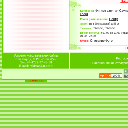
План
Фитнес занятия
Саун
Категория
:
спорт
Центр
Район расположения
:
Адрес
:
пр-т Гражданский д.59-А
Телефон
:
33-62-55, 33-62-55
Время работы
:
с 07.00 до 23.00 | пра
09.00 - 22.00
Описание
Фото
Отбор
:
[
Условия использования сайта.
Рестора
г. Белгород, © РА «ИнБелРу».
Тел. +7-4722-37-42-58
Расписание кинотеатро
E-mail: reklama@inbel.ru
статистика