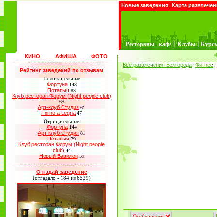
Новые заведения
|
Карта развлечен
|
|
Рестораны - кафе
Клубы
Курс
КИНО
АФИША
ФОТО
Все развлечения Белгорода
Фитнес
/
/
Рейтинг заведений по отзывам
Положительные
Фортуна
143
Потапыч
83
Клуб ресторан Форум (Night people club)
69
Арт-клуб Студия
61
Forno a Legna
47
Отрицательные
Фортуна
144
Арт-клуб Студия
81
Потапыч
79
Клуб ресторан Форум (Night people
club)
44
Новый Вавилон
39
Отгадай заведение
(отгадало - 184 из 6529)