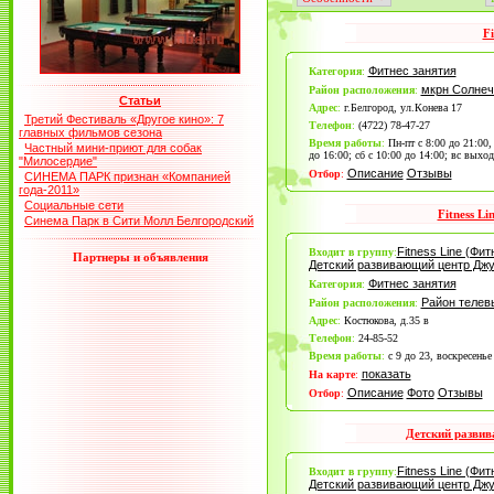
Fi
Фитнес занятия
Категория
:
мкрн Солне
Район расположения
:
Статьи
Адрес
:
г.Белгород, ул.Конева 17
Третий Фестиваль «Другое кино»: 7
Телефон
:
(4722) 78-47-27
главных фильмов сезона
Время работы
:
Пн-пт с 8:00 до 21:00,
Частный мини-приют для собак
до 16:00; сб с 10:00 до 14:00; вс выхо
"Милосердие"
Описание
Отзывы
Отбор
:
СИНЕМА ПАРК признан «Компанией
года-2011»
Социальные сети
Fitness Li
Синема Парк в Сити Молл Белгородский
Fitness Line (Фит
Входит в группу
:
Партнеры и объявления
Детский развивающий центр Джу
Фитнес занятия
Категория
:
Район теле
Район расположения
:
Адрес
:
Костюкова, д.35 в
Телефон
:
24-85-52
Время работы
:
с 9 до 23, воскресенье
показать
На карте
:
Описание
Фото
Отзывы
Отбор
:
Детский разви
Fitness Line (Фит
Входит в группу
:
Детский развивающий центр Джу