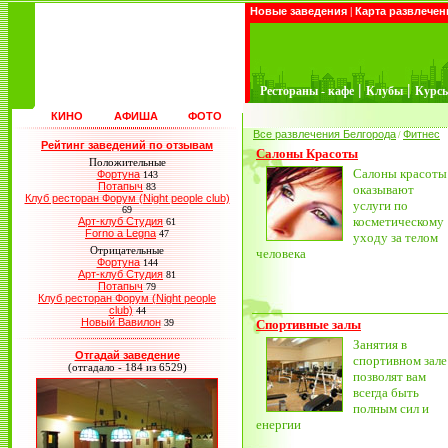
Новые заведения
|
Карта развлечен
|
|
Рестораны - кафе
Клубы
Курс
КИНО
АФИША
ФОТО
Все развлечения Белгорода
Фитнес
/
Рейтинг заведений по отзывам
Салоны Красоты
Положительные
Салоны красоты
Фортуна
143
Потапыч
83
оказывают
Клуб ресторан Форум (Night people club)
услуги по
69
косметическому
Арт-клуб Студия
61
Forno a Legna
47
уходу за телом
Отрицательные
человека
Фортуна
144
Арт-клуб Студия
81
Потапыч
79
Клуб ресторан Форум (Night people
club)
44
Новый Вавилон
39
Спортивные залы
Занятия в
Отгадай заведение
спортивном зале
(отгадало - 184 из 6529)
позволят вам
всегда быть
полным сил и
енергии