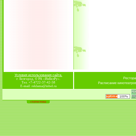
Условия использования сайта.
Рестора
г. Белгород, © РА «ИнБелРу».
Тел. +7-4722-37-42-58
Расписание кинотеатро
E-mail: reklama@inbel.ru
статистика