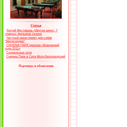
Статьи
Третий Фестиваль «Другое кино»: 7
главных фильмов сезона
Частный мини-приют для собак
"Милосердие"
СИНЕМА ПАРК признан «Компанией
года-2011»
Социальные сети
Синема Парк в Сити Молл Белгородский
Партнеры и объявления