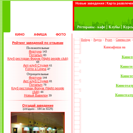
Новые заведения
|
Карта развлече
|
|
Рестораны - кафе
Клубы
Курс
КИНО
АФИША
ФОТО
::
::
::
:
Победа
Радуга
Русич
Синема-стар
Рейтинг заведений по отзывам
Киноафиша на
Положительные
Фортуна
143
Потапыч
83
Киноте
Клуб ресторан Форум (Night people club)
69
Арт-клуб Студия
61
Киноте
Forno a Legna
47
Отрицательные
Киноте
Фортуна
144
Арт-клуб Студия
81
Потапыч
79
Кинотеатр
Клуб ресторан Форум (Night people
club)
44
Кинотеатр
Новый Вавилон
39
Отгадай заведение
(отгадало - 184 из 6529)