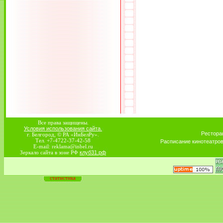
Все права защищены.
Условия использования сайта.
Рестора
г. Белгород, © РА «ИнБелРу».
Тел. +7-4722-37-42-58
Расписание кинотеатро
E-mail: reklama@inbel.ru
Зеркало сайта в зоне РФ
клуб31.рф
статистика