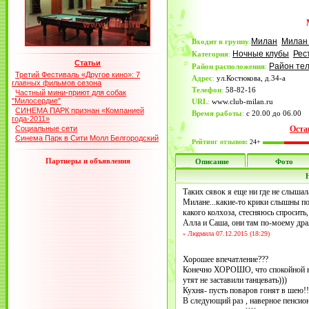
Милан
Милан
Входит в группу
:
Ночные клубы
Рес
Категория
:
Статьи
Район те
Район расположения
:
Третий Фестиваль «Другое кино»: 7
Адрес
:
ул.Костюкова, д.34-а
главных фильмов сезона
Телефон
:
58-82-16
Частный мини-приют для собак
"Милосердие"
URL
:
www.club-milan.ru
СИНЕМА ПАРК признан «Компанией
Время работы
:
с 20.00 до 06.00
года-2011»
Социальные сети
Оста
Синема Парк в Сити Молл Белгородский
Рейтинг отзывов:
24+
Партнеры и объявления
Описание
Фото
Таких сявок я еще ни где не слышала
Милане...какие-то крики слышны по 
какого колхоза, стесняюсь спросит
Алла и Саша, они там по-моему драл
-
Людмила 07.12.2015 (18:29)
Хорошее впечатление???
Конечно ХОРОШО, что спокойной н
утят не заставили танцевать)))
Кухня- пусть поваров гонят в шею!!
В следующий раз , наверное пенсион