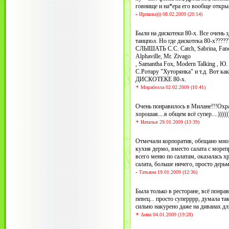
говнище и на*ера его вообще отк
-
Иришка))) 08.02.2009 (20:14)
Были на дискотеки 80-х. Все очень 
танцпол. Но где дискотека 80-х??
СЛЫШАТЬ C.C. Catch, Sabrina, Fancy
Alphaville, Mr. Zivago
, Samantha Fox, Modern Talking , 
С.Ротару "Хуторянка" и т.д. Вот ка
ДИСКОТЕКЕ 80-х.
+
Мирабелла 02.02.2009 (10:41)
Очень понравилось в Милане!!!Охр
хорошая....в общем всё супер....)))))
+
Наталья 29.01.2009 (13:39)
Отмечали корпоратив, обещано мног
кухня дермо, вместо салата с море
всего меню по салатам, оказалась х
салата, больше ничего, просто дерьм
-
Татьяна 19.01.2009 (12:36)
Была только в ресторане, всё понра
певец... просто суперррр, думала т
сильно накурено даже на диванах д
+
Анна 04.01.2009 (19:28)