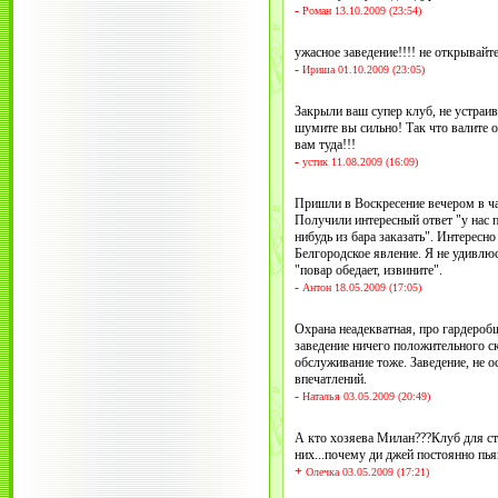
-
Роман 13.10.2009 (23:54)
ужасное заведение!!!! не открывайте
-
Ириша 01.10.2009 (23:05)
Закрыли ваш супер клуб, не устраи
шумите вы сильно! Так что валите 
вам туда!!!
-
устик 11.08.2009 (16:09)
Пришли в Воскресение вечером в ча
Получили интересный ответ "у нас 
нибудь из бара заказать". Интересно
Белгородское явление. Я не удивлюс
"повар обедает, извините".
-
Антон 18.05.2009 (17:05)
Охрана неадекватная, про гардероб
заведение ничего положительного ск
обслуживание тоже. Заведение, не 
впечатлений.
-
Наталья 03.05.2009 (20:49)
А кто хозяева Милан???Клуб для ст
них...почему ди джей постоянно пь
+
Олечка 03.05.2009 (17:21)