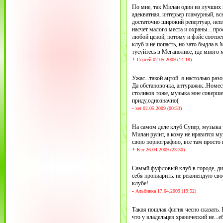
По мне, так Милан один из лучших 
адекватная, интерьер гламурный, в
достаточно широкий репертуар, неп
насчет малого места и охраны…прос
любой ценой, потому и фэйс соотв
клуб и не попасть, но зато быдла 
тусуйтесь в Мегаполисе, где много 
+
Сергей 02.05.2009 (14:18)
Ужас...такой ацтой. я настолько разо
Да обстановочка, антуражик..Номес
столиков тоже, музыка мне соверше
приду,однозначно(
-
ket 02.05.2009 (00:53)
На самом деле клуб Супер, музыка у
Милан рулит, а кому не нравится му
свою порнографию, все там просто клас
+
Кэт 26.04.2009 (23:30)
Самый фуфловый клуб в городе, ди
себя пропиарить. не реконендую сво
клубе!
-
Альбинка 17.04.2009 (19:52)
Такая пошлая фигня чесно сказать. 
что у владельцев хранический не...еб