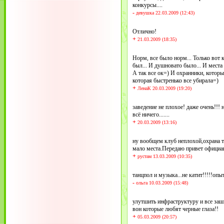
конкурсы....
-
девушка 22.03.2009 (12:43)
Отлично!
+
21.03.2009 (18:35)
Норм, все было норм... Только вот 
был... И душновато было... И места 
А так все ок=) И охранники, которы
которая быстренько все убирала=)
+
ЛенаК 20.03.2009 (19:20)
заведение не плохое! даже очень!!! 
всё ничего.......
+
20.03.2009 (13:16)
ну вообщем клуб неплохой,охрана т
мало места.Передаю привет официант
+
рустам 13.03.2009 (10:35)
танцпол и музыка...не катит!!!!!оп
-
ольга 10.03.2009 (15:48)
улутшить инфраструктуру и все заш
вон которые любят черные глаза!!
+
05.03.2009 (20:57)