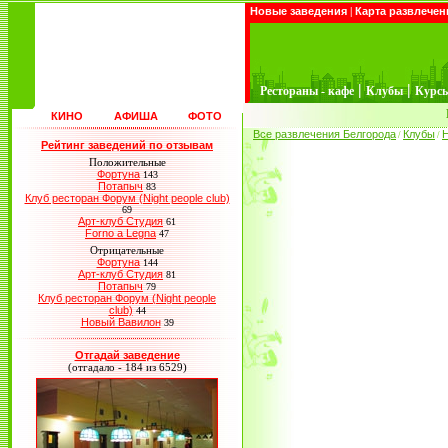
Новые заведения
|
Карта развлечен
|
|
Рестораны - кафе
Клубы
Курс
КИНО
АФИША
ФОТО
Все развлечения Белгорода
Клубы
/
/
Рейтинг заведений по отзывам
Положительные
Фортуна
143
Потапыч
83
Клуб ресторан Форум (Night people club)
69
Арт-клуб Студия
61
Forno a Legna
47
Отрицательные
Фортуна
144
Арт-клуб Студия
81
Потапыч
79
Клуб ресторан Форум (Night people
club)
44
Новый Вавилон
39
Отгадай заведение
(отгадало - 184 из 6529)