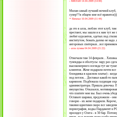
-
МИЛАН 14.04.2009 (14:00)
Милан самый лучший ночной клуб, 
супер!!!в общем мне всё нравится)))
+
Наталья 10.04.2009 (11:44)
да это я алла, люблю этот клуб, т
престают, мы зашли и к нам тут же 
любит курсантов, одетых под стиляг
институтом, бежать далеко не надо.
ангоровых свитерках...все прямиком 
-
алла лузина 04.04.2009 (21:22)
Отмечали там 14 февраля... Хихикал
тунеядцы и оболтусы: пару раз сдел
высокомерного взгляда тут же туше
клиентов. Жене подарили почти все 
блондинка в красном платье) - когд
под потлок... Доставал какой-то па
карнизом. Подбежала галдящая охран
администратора. Пришла девочка. Пл
имущества. Отказался, мотивировав,
что платите мне вы. Был очень убед
Оставьте шарики, предложили - они 
говорю - их жене подарили. Короче,
такими идиотами скоро все заведени
порнография, водка Пардамент и РС
просидел у Олега - в 50 бар. Потом
негде, да и дышать тоже особо нече