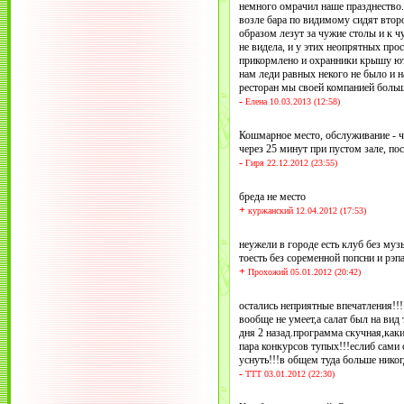
немного омрачил наше празднество
возле бара по видимому сидят втор
образом лезут за чужие столы и к
не видела, и у этих неопрятных про
прикормлено и охранники крышу ют
нам леди равных некого не было и 
ресторан мы своей компанией больш
-
Елена 10.03.2013 (12:58)
Кошмарное место, обслуживание - че
через 25 минут при пустом зале, по
-
Гиря 22.12.2012 (23:55)
бреда не место
+
куржанский 12.04.2012 (17:53)
неужели в городе есть клуб без му
тоесть без соременной попсни и рэп
+
Прохожий 05.01.2012 (20:42)
остались неприятные впечатления!!!
вообще не умеет,а салат был на вид 
дня 2 назад.программа скучная,каки
пара конкурсов тупых!!!еслиб сами 
уснуть!!!в общем туда больше нико
-
ТТТ 03.01.2012 (22:30)