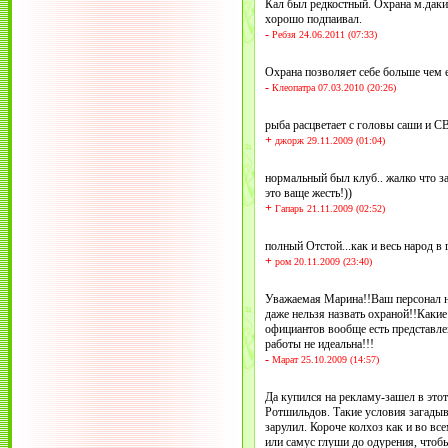
Кал был редкостный. Охрана м.даки
хорошо подпаивал.
-
Ребзя 24.06.2011 (07:33)
Охрана позволяет себе больше чем е
-
Клеопатра 07.03.2010 (20:26)
рыба расцветает с головы саши и С
+
джорж 29.11.2009 (01:04)
нормальный был клуб.. жалко что з
это ваще жесть!))
+
Гапарь 21.11.2009 (02:52)
полный Отстой...как и весь народ в 
+
ром 20.11.2009 (23:40)
Уважаемая Марина!!Ваш персонал н
даже нельзя назвать охраной!!Какие
официантов вообще есть представле
работы не идеальна!!!
-
Марат 25.10.2009 (14:57)
Да купился на рекламу-зашел в этот
Ротшильдов. Такие условия загадыв
зарулил. Короче колхоз как и во вс
или самус глуши до одурения, чтоб