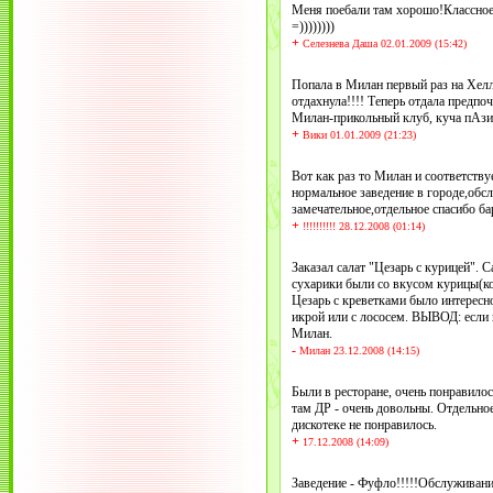
Меня поебали там хорошо!Классное
=))))))))
+
Селезнева Даша 02.01.2009 (15:42)
Попала в Милан первый раз на Хелл
отдахнула!!!! Теперь отдала предпо
Милан-прикольный клуб, куча пАзит
+
Вики 01.01.2009 (21:23)
Вот как раз то Милан и соответству
нормальное заведение в городе,обс
замечательное,отдельное спасибо б
+
!!!!!!!!!! 28.12.2008 (01:14)
Заказал салат "Цезарь с курицей". 
сухарики были со вкусом курицы(ко
Цезарь с креветками было интересно
икрой или с лососем. ВЫВОД: если 
Милан.
-
Милан 23.12.2008 (14:15)
Были в ресторане, очень понравило
там ДР - очень довольны. Отдельно
дискотеке не понравилось.
+
17.12.2008 (14:09)
Заведение - Фуфло!!!!!Обслуживани