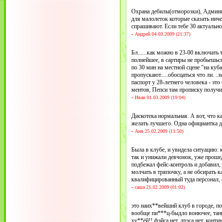
Охрана дебилы(отморозки), Админи
для малолеток которые сказать ниче
спрашивают. Если тебе 30 актуально
-
Андрей 04.03.2009 (21:37)
Бл......как можно в 23-00 включать 
полнейшее, в сартиры не пробьешься
по 30 мин на местной сцене "на куба
пропускают.....обосцаться что ли. .
паспорт у 28-летнего человека - это
ментов, Пепси там прописку полу
-
Иван 01.03.2009 (19:04)
Дискотека нормальная. А вот, что к
желать лучшего. Одна официантка да
-
Аня 25.02.2009 (11:50)
Была в клубе, и увидела ситуацию: 
так и унижали девчонок, уже проше
подбежал фейс-контроль и добавил,
молчать в тряпочку, а не обсирать 
квалифицированный туда персонал, а
-
саша 21.02.2009 (01:02)
это наих**вейший клуб в городе, по
вообще пи***ц-быдло вонючее, тан
ху**ёй!! фэйса нет, дрэса нет, конт