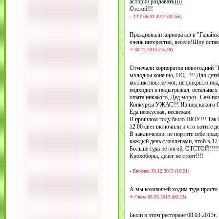
аспирин раздавать))))
Отстой!!!
-
ТТТ 06.01.2014 (02:56)
Праздновали корпоратив в "Гавайск
очень интерестно, весело!Шоу оста
+
30.12.2013 (15:48)
Отмечали корпоратив новогодний "Г
молодцы конечно, НО...!!! Для дет
колликтивы не мог, неприкрыто под
подходил и подыгрывал, остальных з
опыта никакого, Дед мороз -Сам по
Конкурсы УЖАС!!! Из под какого О
Еда невкусная, несвежая.
В прошлом году было ШОУ!!! Так ШО
12.00 свет включили и что хотите де
В заключении: не портите себе праз
каждый день с коллегами, чтоб в 12 
Больше туда не ногой, ОТСТОЙ!!!!!
Крохоборы, денег не стоят!!!!
-
Евгения 30.12.2013 (10:51)
А мы компанией ходим туда просто 
+
Света 08.05.2013 (00:23)
Были в этом ресторане 08.03.2013г.