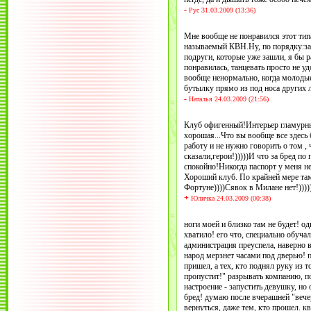
-
Рус 31.03.2009 (13:36)
Мне вообще не понравился этот типа
называемый КВН.Ну, по порядку:за
подруги, которые уже зашли, я бы 
понравилась, танцевать просто не уд
вообще ненормально, когда молодые
бутылку прямо из под носа других 
-
Наталья 24.03.2009 (21:56)
Клуб офигенный!Интерьер гламурны
хорошая...Что вы вообще все здесь
работу и не нужно говорить о том ,
сказали,герои!)))))И что за бред п
спокойно!Никогда паспорт у меня не 
Хороший клуб. По крайней мере там 
Фортуне))))Сявок в Милане нет!))))
+
Юличка 24.03.2009 (00:38)
ноги моей и близко там не будет! о
хватило! его что, специально обучал
администрация преуспела, наверно в
народ мерзнет часами под дверью! п
пришел, а тех, кто поднял руку из т
пропустит!" разрывать компанию, 
настроение - запустить девушку, но 
бред! думаю после вчерашней "вече
вернуться, даже тем, кто прошел. к