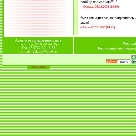
вообще промолчать!!!!!
-
Юленька 05.12.2008 (19:30)
была там один раз, не понравилось, 
мало!
-
Х-tina 05.12.2008 (14:25)
Условия использования сайта.
Рестора
г. Белгород, © РА «ИнБелРу».
Тел. +7-4722-37-42-58
Расписание кинотеатро
E-mail: reklama@inbel.ru
статистика