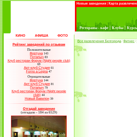
Новые заведения
|
Карта развлечен
|
|
Рестораны - кафе
Клубы
Курс
КИНО
АФИША
ФОТО
Все развлечения Белгорода
Фитнес
/
/
Рейтинг заведений по отзывам
Положительные
Фортуна
143
Потапыч
83
Клуб ресторан Форум (Night people club)
69
Арт-клуб Студия
61
Forno a Legna
47
Отрицательные
Фортуна
144
Арт-клуб Студия
81
Потапыч
79
Клуб ресторан Форум (Night people
club)
44
Новый Вавилон
39
Отгадай заведение
(отгадало - 184 из 6529)