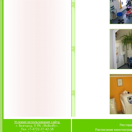
Условия использования сайта.
Рестора
г. Белгород, © РА «ИнБелРу».
Тел. +7-4722-37-42-58
Расписание кинотеатро