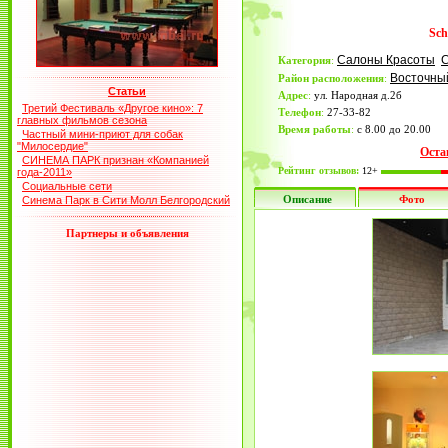
Sch
Салоны Красоты
Категория
:
Восточны
Район расположения
:
Статьи
Адрес
:
ул. Народная д.2б
Третий Фестиваль «Другое кино»: 7
Телефон
:
27-33-82
главных фильмов сезона
Время работы
:
с 8.00 до 20.00
Частный мини-приют для собак
"Милосердие"
Оста
СИНЕМА ПАРК признан «Компанией
Рейтинг отзывов:
12+
года-2011»
Социальные сети
Описание
Фото
Синема Парк в Сити Молл Белгородский
Партнеры и объявления