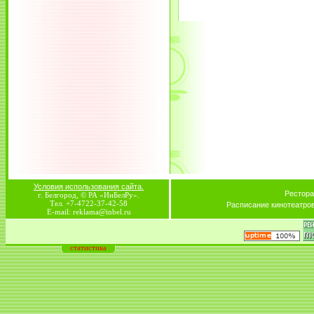
Условия использования сайта.
Рестора
г. Белгород, © РА «ИнБелРу».
Тел. +7-4722-37-42-58
Расписание кинотеатро
E-mail: reklama@inbel.ru
статистика