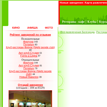
Новые заведения
|
Карта развлечен
|
|
Рестораны - кафе
Клубы
Курс
КИНО
АФИША
ФОТО
Все развлечения Белгорода
Рестора
/
Рейтинг заведений по отзывам
Положительные
Фортуна
143
Потапыч
83
Клуб ресторан Форум (Night people club)
69
Арт-клуб Студия
61
Forno a Legna
47
Отрицательные
Фортуна
144
Арт-клуб Студия
81
Потапыч
79
Клуб ресторан Форум (Night people
club)
44
Новый Вавилон
39
Отгадай заведение
(отгадало - 184 из 6529)