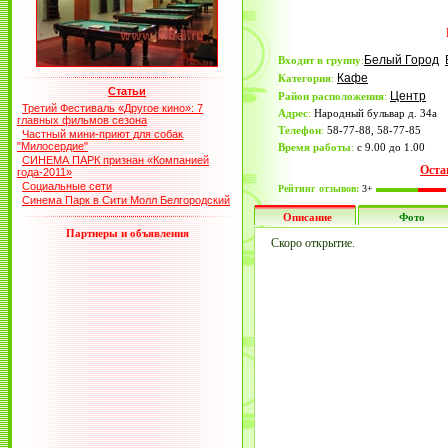
Белый Город
Входит в группу
:
Кафе
Категория
:
Статьи
Центр
Район расположения
:
Третий Фестиваль «Другое кино»: 7
Адрес
:
Народный бульвар д. 34а
главных фильмов сезона
Телефон
:
58-77-88, 58-77-85
Частный мини-приют для собак
"Милосердие"
Время работы
:
c 9.00 до 1.00
СИНЕМА ПАРК признан «Компанией
Оста
года-2011»
Социальные сети
Рейтинг отзывов:
3+
Синема Парк в Сити Молл Белгородский
Описание
Фото
Партнеры и объявления
Скоро открытие.