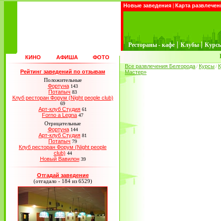
Новые заведения
|
Карта развлечен
|
|
Рестораны - кафе
Клубы
Курс
КИНО
АФИША
ФОТО
Все развлечения Белгорода
Курсы
К
/
/
Рейтинг заведений по отзывам
Мастер»
Положительные
Фортуна
143
Потапыч
83
Клуб ресторан Форум (Night people club)
69
Арт-клуб Студия
61
Forno a Legna
47
Отрицательные
Фортуна
144
Арт-клуб Студия
81
Потапыч
79
Клуб ресторан Форум (Night people
club)
44
Новый Вавилон
39
Отгадай заведение
(отгадало - 184 из 6529)