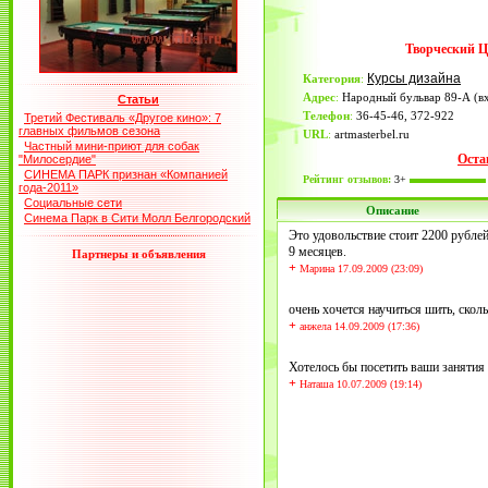
Творческий Ц
Курсы дизайна
Категория
:
Адрес
:
Народный бульвар 89-А (в
Статьи
Телефон
:
36-45-46, 372-922
Третий Фестиваль «Другое кино»: 7
главных фильмов сезона
URL
:
artmasterbel.ru
Частный мини-приют для собак
Оста
"Милосердие"
СИНЕМА ПАРК признан «Компанией
Рейтинг отзывов:
3+
года-2011»
Социальные сети
Описание
Синема Парк в Сити Молл Белгородский
Это удовольствие стоит 2200 рубле
9 месяцев.
Партнеры и объявления
+
Марина 17.09.2009 (23:09)
очень хочется научиться шить, скол
+
анжела 14.09.2009 (17:36)
Хотелось бы посетить ваши занятия 
+
Наташа 10.07.2009 (19:14)