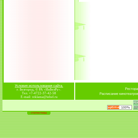
Условия использования сайта.
Рестора
г. Белгород, © РА «ИнБелРу».
Тел. +7-4722-37-42-58
Расписание кинотеатро
E-mail: reklama@inbel.ru
статистика