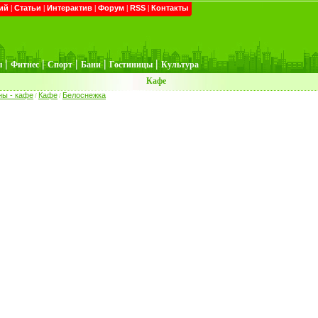
ий
|
Статьи
|
Интерактив
|
Форум
|
RSS
|
Контакты
|
|
|
|
|
ы
Фитнес
Спорт
Бани
Гостиницы
Культура
Кафе
ны - кафе
Кафе
Белоснежка
/
/