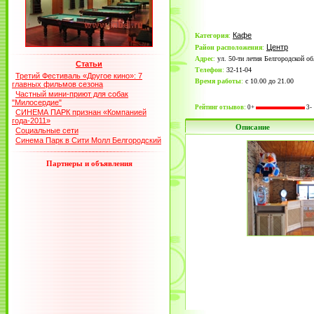
Кафе
Категория
:
Центр
Район расположения
:
Адрес
:
ул. 50-ти летия Белгородской об
Статьи
Телефон
:
32-11-04
Третий Фестиваль «Другое кино»: 7
Время работы
:
с 10.00 до 21.00
главных фильмов сезона
Частный мини-приют для собак
"Милосердие"
Рейтинг отзывов:
0+
3-
СИНЕМА ПАРК признан «Компанией
года-2011»
Описание
Социальные сети
Синема Парк в Сити Молл Белгородский
Партнеры и объявления