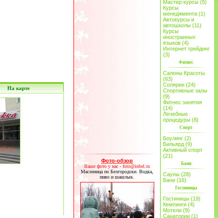
Мастер-курсы (5)
Курсы
менеджмента (1)
Автокурсы и
автошколы (11)
Курсы
иностранных
языков (4)
Интернет трейдинг
(3)
Фитнес
Салоны Красоты
(63)
Солярии (24)
На карте
Спортивные залы
(9)
Фитнес занятия
(14)
Лечебные
процедуры (8)
Спорт
Боулинг (2)
Бильярд (9)
Активный спорт
(21)
Фото-обзор
Бани
Ваше фото у нас - foto@inbel.ru
Масленица по Белгородски. Водка,
Сауны (28)
пиво и шашлык.
Бани (16)
Гостиницы
Гостиницы (19)
Кемпинги (4)
Мотели (9)
Санатории (1)