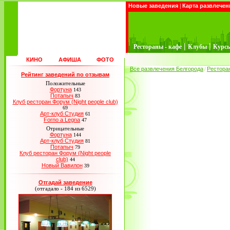
Новые заведения
|
Карта развлечен
|
|
Рестораны - кафе
Клубы
Курс
КИНО
АФИША
ФОТО
Все развлечения Белгорода
Рестора
/
Рейтинг заведений по отзывам
Положительные
Фортуна
143
Потапыч
83
Клуб ресторан Форум (Night people club)
69
Арт-клуб Студия
61
Forno a Legna
47
Отрицательные
Фортуна
144
Арт-клуб Студия
81
Потапыч
79
Клуб ресторан Форум (Night people
club)
44
Новый Вавилон
39
Отгадай заведение
(отгадало - 184 из 6529)