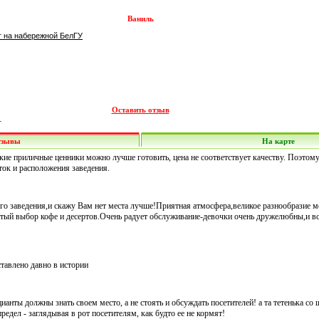
Ваниль
т на набережной БелГУ
Оставить отзыв
-
тзывы
На карте
ие приличные ценники можно лучше готовить, цена не соответствует качеству. Поэтому 
уток и расположения заведения.
го заведения,и скажу Вам нет места лучше!Приятная атмосфера,великое разнообразие 
атый выбор кофе и десертов.Очень радует обслуживание-девочки очень дружелюбны,и вс
ставлено давно в истории
ицианты должны знать своем место, а не стоять и обсуждать посетителей! а та тетенька со
редел - заглядывая в рот посетителям, как будто ее не кормят!