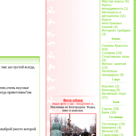
Мастер-курсы (5)
Курсы
менеджмента (1)
Автокурсы и
автошколы (11)
Курсы
иностранных
языков (4)
Интернет трейдинг
(3)
Фитнес
Салоны Красоты
(63)
Солярии (24)
Спортивные залы
(9)
Фитнес занятия
там зал пустой всегда,
(14)
Лечебные
процедуры (8)
Спорт
Боулинг (2)
меню,очень вкусные
Бильярд (9)
егда приветливы!так
Активный спорт
(21)
Фото-обзор
Бани
Ваше фото у нас - foto@inbel.ru
Масленица по Белгородски. Водка,
Сауны (28)
пиво и шашлык.
Бани (16)
Гостиницы
Гостиницы (19)
Кемпинги (4)
 шваброй (место которой
Мотели (9)
Санатории (1)