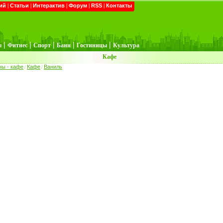
ий
|
Статьи
|
Интерактив
|
Форум
|
RSS
|
Контакты
|
|
|
|
|
ы
Фитнес
Спорт
Бани
Гостиницы
Культура
Кафе
ны - кафе
Кафе
Ваниль
/
/