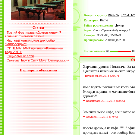
Ваниль
Тет-А-Те
Входит в группу
:
Кафе
Категория
:
Центр
Район расположения
:
Статьи
Адрес
:
Свято-Троицкий бульвар д.1
Третий Фестиваль «Другое кино»: 7
Телефон
:
35-35-88, 32-03-23
главных фильмов сезона
Время работы
:
с 10.00 до 23.00
Частный мини-приют для собак
"Милосердие"
СИНЕМА ПАРК признан «Компанией
Рейтинг отзывов:
6+
10
года-2011»
Социальные сети
О
Синема Парк в Сити Молл Белгородский
Харчевня уровня Потапыча! За так
Партнеры и объявления
а держатся наверное за счет накр
-
Наташа 01.04.2014 (20:27)
мы с мужем постоянные гости это
блюда,и порции не маленькие.бог
держать!!
+
Владислава 22.10.2012 (18:06)
Замечательное кафе, все плохое о
+
Ольга 05.10.2012 (17:46)
просто дрочь, а не кафе!!!!!!! оф
протирать полы) - это вообще бесп