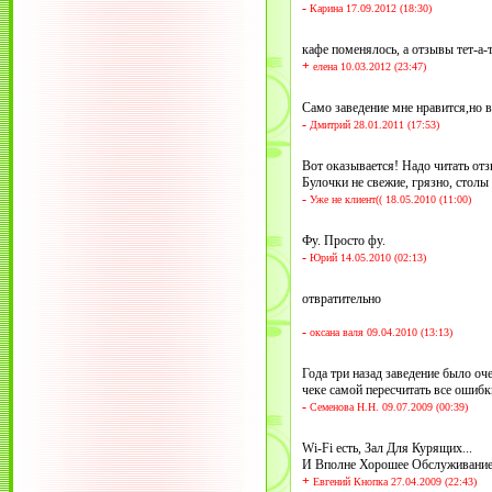
-
Карина 17.09.2012 (18:30)
кафе поменялось, а отзывы тет-а-т
+
елена 10.03.2012 (23:47)
Само заведение мне нравится,но в
-
Дмитрий 28.01.2011 (17:53)
Вот оказывается! Надо читать отз
Булочки не свежие, грязно, столы
-
Уже не клиент(( 18.05.2010 (11:00)
Фу. Просто фу.
-
Юрий 14.05.2010 (02:13)
отвратительно
-
оксана валя 09.04.2010 (13:13)
Года три назад заведение было оч
чеке самой пересчитать все ошибк
-
Семенова Н.Н. 09.07.2009 (00:39)
Wi-Fi есть, Зал Для Курящих...
И Вполне Хорошее Обслуживание
+
Евгений Кнопка 27.04.2009 (22:43)