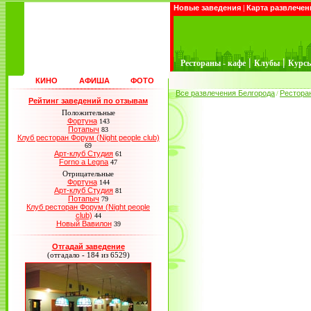
Новые заведения
|
Карта развлечен
|
|
Рестораны - кафе
Клубы
Курс
КИНО
АФИША
ФОТО
Все развлечения Белгорода
Рестора
/
Рейтинг заведений по отзывам
Положительные
Фортуна
143
Потапыч
83
Клуб ресторан Форум (Night people club)
69
Арт-клуб Студия
61
Forno a Legna
47
Отрицательные
Фортуна
144
Арт-клуб Студия
81
Потапыч
79
Клуб ресторан Форум (Night people
club)
44
Новый Вавилон
39
Отгадай заведение
(отгадало - 184 из 6529)