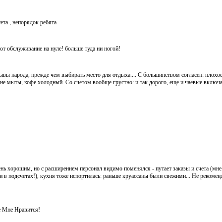
ета , непорядок ребята
от обслуживание на нуле! больше туда ни ногой!
ывы народа, прежде чем выбирать место для отдыха.... С большинством согласен: плохое
 не мыты, кофе холодный. Со счетом вообще грустно: и так дорого, еще и чаевые вклю
ень хорошим, но с расширением персонал видимо поменялся - путает заказы и счета (мне
и в подсчетах!), кухня тоже испортилась: раньше круассаны были свежими... Не рекомен
 Мне Нравится!