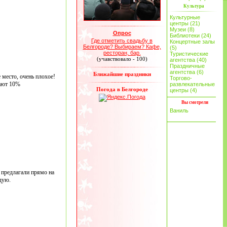
Культура
Культурные
центры (21)
Музеи (8)
Опрос
Библиотеки (24)
Где отметить свадьбу в
Концертные залы
Белгороде? Выбираем? Кафе,
(5)
ресторан, бар.
Туристические
(учавствовало - 100)
агентства (40)
Праздничные
агентства (6)
Ближайшие праздники
 место, очень плохое!
Торгово-
чают 10%
развлекательные
Погода в Белгороде
центры (4)
Вы смотрели
Ваниль
 предлагали прямо на
дую.