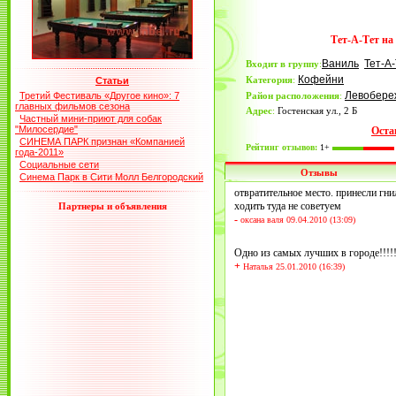
Тет-А-Тет на
Ваниль
Тет-А
Входит в группу
:
Кофейни
Категория
:
Статьи
Левобере
Третий Фестиваль «Другое кино»: 7
Район расположения
:
главных фильмов сезона
Адрес
:
Гостенская ул., 2 Б
Частный мини-приют для собак
"Милосердие"
Оста
СИНЕМА ПАРК признан «Компанией
Рейтинг отзывов:
1+
года-2011»
Социальные сети
Отзывы
Синема Парк в Сити Молл Белгородский
отвратительное место. принесли гн
ходить туда не советуем
Партнеры и объявления
-
оксана валя 09.04.2010 (13:09)
Одно из самых лучших в городе!!!!
+
Наталья 25.01.2010 (16:39)