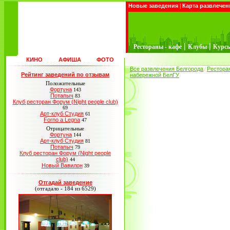
Новые заведения
|
Карта развлечен
|
|
Рестораны - кафе
Клубы
Курс
КИНО
АФИША
ФОТО
Все развлечения Белгорода
Рестора
/
Рейтинг заведений по отзывам
набережной БелГУ
Положительные
Фортуна
143
Потапыч
83
Клуб ресторан Форум (Night people club)
69
Арт-клуб Студия
61
Forno a Legna
47
Отрицательные
Фортуна
144
Арт-клуб Студия
81
Потапыч
79
Клуб ресторан Форум (Night people
club)
44
Новый Вавилон
39
Отгадай заведение
(отгадало - 184 из 6529)