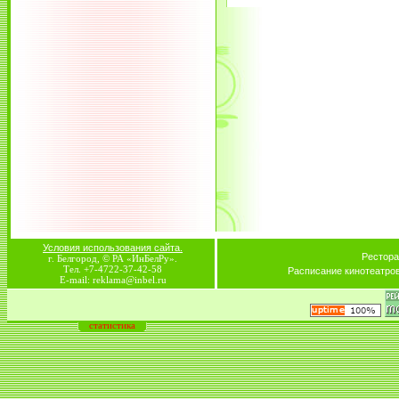
Условия использования сайта.
Рестора
г. Белгород, © РА «ИнБелРу».
Тел. +7-4722-37-42-58
Расписание кинотеатро
E-mail: reklama@inbel.ru
статистика